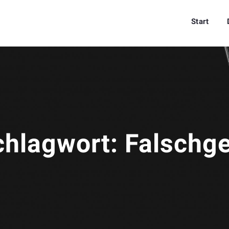
Start
chlagwort:
Falschge