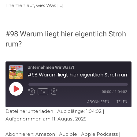
Themen auf, wie: Was […]
#98 Warum liegt hier eigentlich Stroh
rum?
Unternehmen Wir Was?!
#98 Warum liegt hier eigentlich Stroh rum?
1x
00:00
/
1:04:02
ABONNIEREN
TEILEN
Datei herunterladen
|
Audiolänge: 1:04:02
|
Aufgenommen am 11. August 2025
TEILEN
Amazon
Audible
Apple Podcasts
Deezer
LINK
Abonnieren:
Amazon
|
Audible
|
Apple Podcasts
|