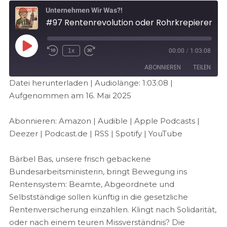
Unternehmen Wir Was?!
#97 Rentenrevolution oder Rohrkrepierer?
1x
00:00
/
1:03:08
ABONNIEREN
TEILEN
Datei herunterladen
|
Audiolänge: 1:03:08
|
Aufgenommen am 16. Mai 2025
TEILEN
Amazon
Audible
Apple Podcasts
Deezer
LINK
Abonnieren:
Amazon
|
Audible
|
Apple Podcasts
|
Podcast.de
RSS
Deezer
|
Podcast.de
|
RSS
|
Spotify
|
YouTube
EMBED
Spotify
YouTube
Bärbel Bas, unsere frisch gebackene
RSS FEED
Bundesarbeitsministerin, bringt Bewegung ins
Rentensystem: Beamte, Abgeordnete und
Selbstständige sollen künftig in die gesetzliche
Rentenversicherung einzahlen. Klingt nach Solidarität,
oder nach einem teuren Missverständnis? Die