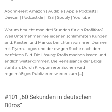
Apple Podcasts
Deezer
LINK
Abonnieren:
Amazon
|
Audible
|
Apple Podcasts
|
Podcast.de
RSS
Deezer
|
Podcast.de
|
RSS
|
Spotify
|
YouTube
EMBED
Spotify
YouTube
Warum braucht man drei Stunden für ein Profilfoto?
RSS FEED
Weil Unternehmer ihre eigenen schlimmsten Kunden
sind. Karsten und Markus berichten von ihren Dramen
mit Flyern, Logos und der ewigen Suche nach dem
perfekten Bild. Die Lösung: Profis machen lassen und
endlich weiterkommen. Die Renaissance der Blogs
steht an: Durch KI-optimierte Suchen wird
regelmäßiges Publizieren wieder zum […]
#101 „60 Sekunden in deutschen
Büros“