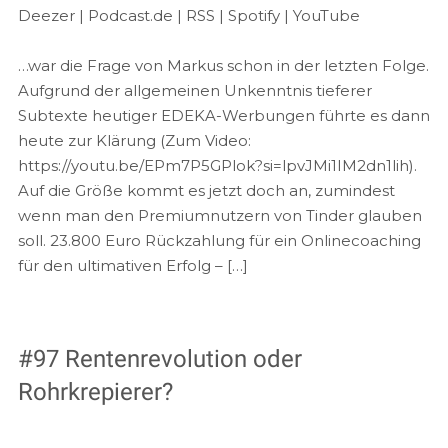
Podcast.de
RSS
Deezer
|
Podcast.de
|
RSS
|
Spotify
|
YouTube
EMBED
Spotify
YouTube
…war die Frage von Markus schon in der letzten Folge.
RSS FEED
Aufgrund der allgemeinen Unkenntnis tieferer
Subtexte heutiger EDEKA-Werbungen führte es dann
heute zur Klärung (Zum Video:
https://youtu.be/EPm7P5GPlok?si=lpvJMi1IM2dn1lih).
Auf die Größe kommt es jetzt doch an, zumindest
wenn man den Premiumnutzern von Tinder glauben
soll. 23.800 Euro Rückzahlung für ein Onlinecoaching
für den ultimativen Erfolg – […]
#97 Rentenrevolution oder
Rohrkrepierer?