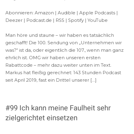
Apple Podcasts
Deezer
LINK
Abonnieren:
Amazon
|
Audible
|
Apple Podcasts
|
Podcast.de
RSS
Deezer
|
Podcast.de
|
RSS
|
Spotify
|
YouTube
EMBED
Spotify
YouTube
Man höre und staune – wir haben es tatsächlich
RSS FEED
geschafft! Die 100. Sendung von „Unternehmen wir
was?“ ist da, oder eigentlich die 107., wenn man ganz
ehrlich ist. OMG wir haben unseren ersten
Rabattcode – mehr dazu weiter unten im Text.
Markus hat fleißig gerechnet: 143 Stunden Podcast
seit April 2019, fast ein Drittel unserer […]
#99 Ich kann meine Faulheit sehr
zielgerichtet einsetzen