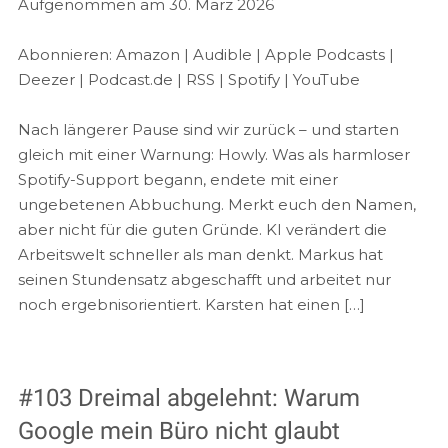
Aufgenommen am 30. März 2026
TEILEN
Amazon
Audible
Apple Podcasts
Deezer
LINK
Abonnieren:
Amazon
|
Audible
|
Apple Podcasts
|
Podcast.de
RSS
Deezer
|
Podcast.de
|
RSS
|
Spotify
|
YouTube
EMBED
Spotify
YouTube
Nach längerer Pause sind wir zurück – und starten
RSS FEED
gleich mit einer Warnung: Howly. Was als harmloser
Spotify-Support begann, endete mit einer
ungebetenen Abbuchung. Merkt euch den Namen,
aber nicht für die guten Gründe. KI verändert die
Arbeitswelt schneller als man denkt. Markus hat
seinen Stundensatz abgeschafft und arbeitet nur
noch ergebnisorientiert. Karsten hat einen […]
#103 Dreimal abgelehnt: Warum
Google mein Büro nicht glaubt