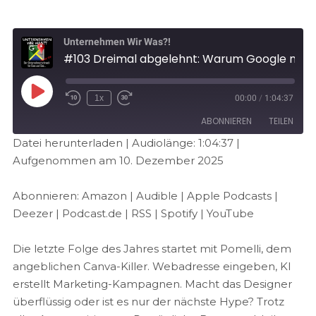
Unternehmen Wir Was?!
#103 Dreimal abgelehnt: Warum Google mein Büro nicht glaubt
1x
00:00
/
1:04:37
ABONNIEREN
TEILEN
Datei herunterladen
|
Audiolänge: 1:04:37
|
Aufgenommen am 10. Dezember 2025
TEILEN
Amazon
Audible
Apple Podcasts
Deezer
LINK
Abonnieren:
Amazon
|
Audible
|
Apple Podcasts
|
Podcast.de
RSS
Deezer
|
Podcast.de
|
RSS
|
Spotify
|
YouTube
EMBED
Spotify
YouTube
Die letzte Folge des Jahres startet mit Pomelli, dem
RSS FEED
angeblichen Canva-Killer. Webadresse eingeben, KI
erstellt Marketing-Kampagnen. Macht das Designer
überflüssig oder ist es nur der nächste Hype? Trotz