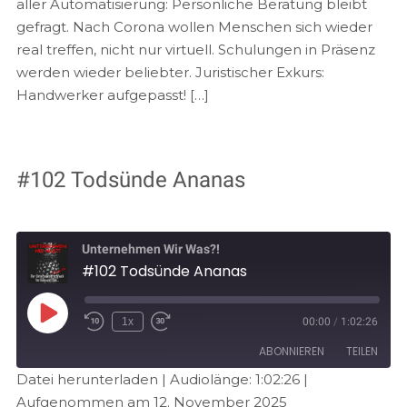
aller Automatisierung: Persönliche Beratung bleibt
gefragt. Nach Corona wollen Menschen sich wieder
real treffen, nicht nur virtuell. Schulungen in Präsenz
werden wieder beliebter. Juristischer Exkurs:
Handwerker aufgepasst! […]
#102 Todsünde Ananas
Unternehmen Wir Was?!
#102 Todsünde Ananas
1x
00:00
/
1:02:26
ABONNIEREN
TEILEN
Datei herunterladen
|
Audiolänge: 1:02:26
|
Aufgenommen am 12. November 2025
TEILEN
Amazon
Audible