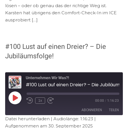
lösen – oder ob genau das der richtige Weg ist.
Karsten hat übrigens den Comfort-Check-In im ICE
ausprobiert […]
#100 Lust auf einen Dreier? – Die
Jubiläumsfolge!
Unternehmen Wir Was?!
#100 Lust auf einen Dreier? – Die Jubiläumsfolge!
1x
00:00
/
1:16:23
ABONNIEREN
TEILEN
Datei herunterladen
|
Audiolänge: 1:16:23
|
Aufgenommen am 30. September 2025
TEILEN
Amazon
Audible