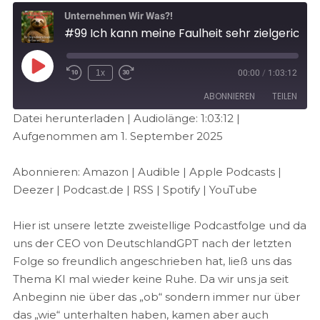
Unternehmen Wir Was?!
#99 Ich kann meine Faulheit sehr zielgerichtet einsetzen
1x
00:00
/
1:03:12
ABONNIEREN
TEILEN
Datei herunterladen
|
Audiolänge: 1:03:12
|
Aufgenommen am 1. September 2025
TEILEN
Amazon
Audible
Apple Podcasts
Deezer
LINK
Abonnieren:
Amazon
|
Audible
|
Apple Podcasts
|
Podcast.de
RSS
Deezer
|
Podcast.de
|
RSS
|
Spotify
|
YouTube
EMBED
Spotify
YouTube
Hier ist unsere letzte zweistellige Podcastfolge und da
RSS FEED
uns der CEO von DeutschlandGPT nach der letzten
Folge so freundlich angeschrieben hat, ließ uns das
Thema KI mal wieder keine Ruhe. Da wir uns ja seit
Anbeginn nie über das „ob“ sondern immer nur über
das „wie“ unterhalten haben, kamen aber auch