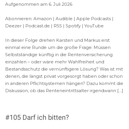
Aufgenommen am 6. Juli 2026
TEILEN
Amazon
Audible
Apple Podcasts
Deezer
LINK
Abonnieren:
Amazon
|
Audible
|
Apple Podcasts
|
Podcast.de
RSS
Deezer
|
Podcast.de
|
RSS
|
Spotify
|
YouTube
EMBED
Spotify
YouTube
In dieser Folge drehen Karsten und Markus erst
RSS FEED
einmal eine Runde um die große Frage: Müssen
Selbstständige künftig in die Rentenversicherung
einzahlen – oder wäre mehr Wahlfreiheit und
Bestandsschutz die vernünftigere Lösung? Was ist mit
denen, die längst privat vorgesorgt haben oder schon
in anderen Pflichtsystemen hängen? Dazu kommt die
Diskussion, ob das Renteneintrittsalter irgendwann […]
#105 Darf ich bitten?