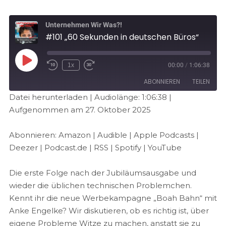
Unternehmen Wir Was?!
#101 „60 Sekunden in deutschen Büros“
1x
00:00
/
1:06:38
ABONNIEREN
TEILEN
Datei herunterladen
|
Audiolänge: 1:06:38
|
Aufgenommen am 27. Oktober 2025
TEILEN
Amazon
Audible
Apple Podcasts
Deezer
LINK
Abonnieren:
Amazon
|
Audible
|
Apple Podcasts
|
Podcast.de
RSS
Deezer
|
Podcast.de
|
RSS
|
Spotify
|
YouTube
EMBED
Spotify
YouTube
Die erste Folge nach der Jubiläumsausgabe und
RSS FEED
wieder die üblichen technischen Problemchen.
Kennt ihr die neue Werbekampagne „Boah Bahn“ mit
Anke Engelke? Wir diskutieren, ob es richtig ist, über
eigene Probleme Witze zu machen, anstatt sie zu