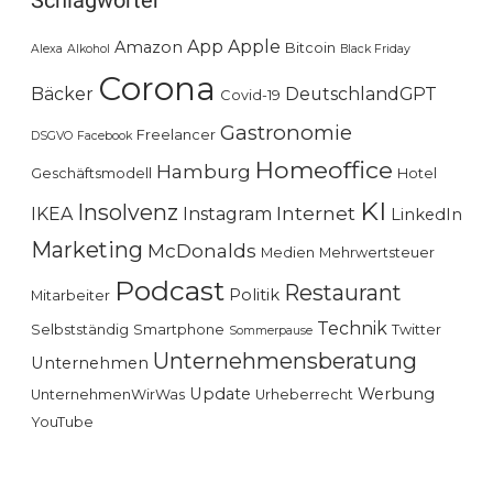
Schlagwörter
App
Apple
Amazon
Bitcoin
Alexa
Alkohol
Black Friday
Corona
Bäcker
DeutschlandGPT
Covid-19
Gastronomie
Freelancer
DSGVO
Facebook
Homeoffice
Hamburg
Geschäftsmodell
Hotel
KI
Insolvenz
Internet
IKEA
Instagram
LinkedIn
Marketing
McDonalds
Medien
Mehrwertsteuer
Podcast
Restaurant
Politik
Mitarbeiter
Technik
Selbstständig
Smartphone
Twitter
Sommerpause
Unternehmensberatung
Unternehmen
Update
Werbung
UnternehmenWirWas
Urheberrecht
YouTube