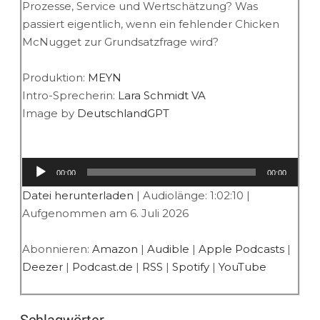
Prozesse, Service und Wertschätzung? Was
passiert eigentlich, wenn ein fehlender Chicken
McNugget zur Grundsatzfrage wird?
Produktion:
MEYN
Intro-Sprecherin:
Lara Schmidt VA
Image by
DeutschlandGPT
Audio-
00:00
00:00
Player
Datei herunterladen
|
Audiolänge: 1:02:10
|
Aufgenommen am 6. Juli 2026
Abonnieren:
Amazon
|
Audible
|
Apple Podcasts
|
Deezer
|
Podcast.de
|
RSS
|
Spotify
|
YouTube