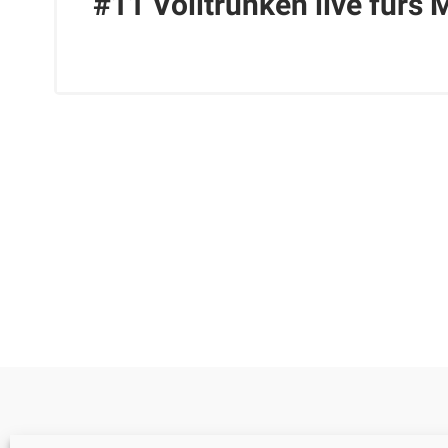
#11 Volltrunken live fürs 
Cookie-Richtlinie (EU)