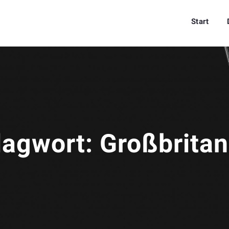
Start
lagwort:
Großbritan