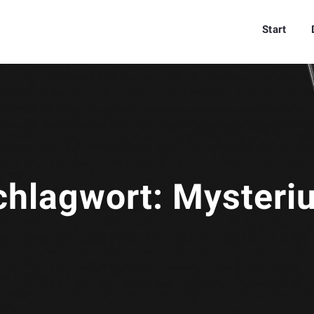
Start
chlagwort:
Mysteri