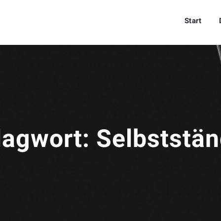
Start
lagwort:
Selbststän