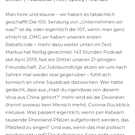
EMBED
Spotify
YouTube
Man höre und staune – wir haben es tatsächlich
RSS FEED
geschafft! Die 100. Sendung von „Unternehmen wir
was?“ ist da, oder eigentlich die 107., wenn man ganz
ehrlich ist. OMG wir haben unseren ersten
Rabattcode – mehr dazu weiter unten im Text.
Markus hat fleißig gerechnet: 143 Stunden Podcast
seit April 2019, fast ein Drittel unserer 21-jährigen
Freundschaft. Zur Jubiläumsfolge sitzen wir uns nach
Jahren mal wieder real gegenüber – fühlt sich
komisch an ohne Squadcast dazwischen. Wer hätte
gedacht, dass aus „Hast du irgendwas von diesem
Virus aus China gehört?“ mehr wird als die Dioxineier.
(Kennt sowieso kein Mensch mehr). Corona-Rückblick
inklusive. Was passiert eigentlich, wenn per Katwarn
tausende Rheinland-Pfälzer aufgefordert werden, das
Pfalzlied zu singen? Und was, wenn das mal politisch
missbraucht wird? Die Kaltakquise-Saga geht weiter: