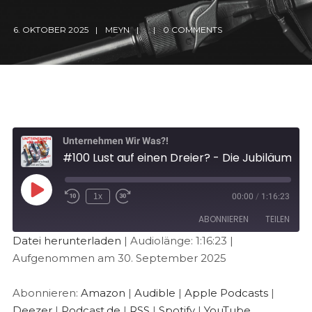
6. OKTOBER 2025
MEYN
0 COMMENTS
Unternehmen Wir Was?!
#100 Lust auf einen Dreier? - Die Jubiläumsfolge!
1x
00:00
/
1:16:23
ABONNIEREN
TEILEN
Datei herunterladen
|
Audiolänge: 1:16:23
|
Aufgenommen am 30. September 2025
TEILEN
Amazon
Audible
Apple Podcasts
Deezer
LINK
Abonnieren:
Amazon
|
Audible
|
Apple Podcasts
|
Podcast.de
RSS
Deezer
|
Podcast.de
|
RSS
|
Spotify
|
YouTube