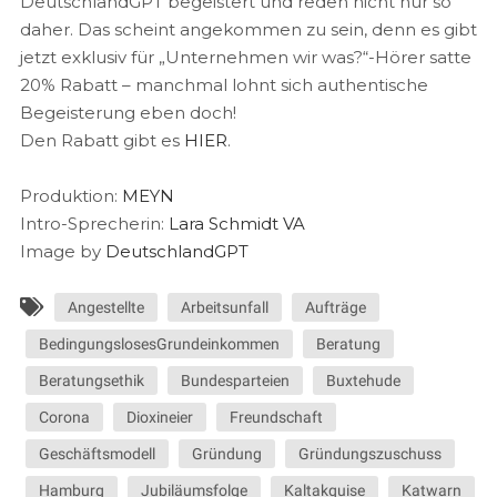
DeutschlandGPT begeistert und reden nicht nur so
daher. Das scheint angekommen zu sein, denn es gibt
jetzt exklusiv für „Unternehmen wir was?“-Hörer satte
20% Rabatt – manchmal lohnt sich authentische
Begeisterung eben doch!
Den Rabatt gibt es
HIER
.
Produktion:
MEYN
Intro-Sprecherin:
Lara Schmidt VA
Image by
DeutschlandGPT
Angestellte
Arbeitsunfall
Aufträge
BedingungslosesGrundeinkommen
Beratung
Beratungsethik
Bundesparteien
Buxtehude
Corona
Dioxineier
Freundschaft
Geschäftsmodell
Gründung
Gründungszuschuss
Hamburg
Jubiläumsfolge
Kaltakquise
Katwarn