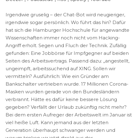
EMBED
Spotify
YouTube
Irgendwie gruselig – der Chat-Bot wird neugieriger,
RSS FEED
irgendwie sogar persönlich. Wo führt das hin? Dafür
hat sich die Hamburger Hochschule für angewandte
Wissenschaften immer noch nicht vom Hacking-
Angriff erholt. Segen und Fluch der Technik. Zufällig
gefunden: Eine Jobbörse für Impfgegner auf beiden
Seiten des Arbeitsvertrags. Passend dazu: „angestellt,
ungeimpft, arbeitssuchend auf XING. Sollen wir
vermitteln? Ausführlich: Wie ein Gründer am
Bankschalter vertrieben wurde. 17 Millionen Corona-
Masken wurden gerade von den Bundesländern
verbrannt. Hätte es dafür keine bessere Lösung
gegeben? Verfällt der Urlaub zukünftig nicht mehr?
Bei dem ersten Aufreger der Arbeitswelt im Januar ist
viel heiße Luft. Kann jemand aus der letzten
Generation überhaupt schwanger werden und
warum trinken wir jetzt direkt aus der