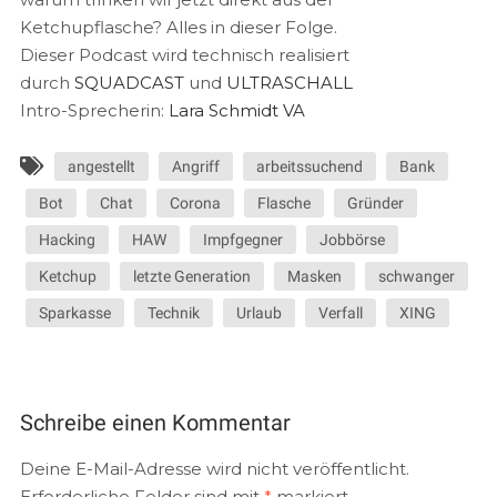
Ketchupflasche? Alles in dieser Folge.
Dieser Podcast wird technisch realisiert
durch
SQUADCAST
und
ULTRASCHALL
Intro-Sprecherin:
Lara Schmidt VA
angestellt
Angriff
arbeitssuchend
Bank
Bot
Chat
Corona
Flasche
Gründer
Hacking
HAW
Impfgegner
Jobbörse
Ketchup
letzte Generation
Masken
schwanger
Sparkasse
Technik
Urlaub
Verfall
XING
Schreibe einen Kommentar
Deine E-Mail-Adresse wird nicht veröffentlicht.
Erforderliche Felder sind mit
*
markiert