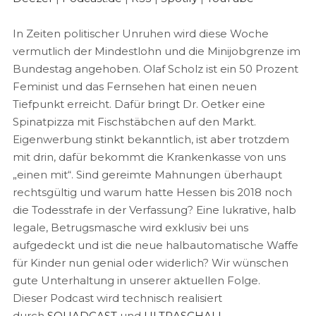
EMBED
Spotify
YouTube
In Zeiten politischer Unruhen wird diese Woche
RSS FEED
vermutlich der Mindestlohn und die Minijobgrenze im
Bundestag angehoben. Olaf Scholz ist ein 50 Prozent
Feminist und das Fernsehen hat einen neuen
Tiefpunkt erreicht. Dafür bringt Dr. Oetker eine
Spinatpizza mit Fischstäbchen auf den Markt.
Eigenwerbung stinkt bekanntlich, ist aber trotzdem
mit drin, dafür bekommt die Krankenkasse von uns
„einen mit“. Sind gereimte Mahnungen überhaupt
rechtsgültig und warum hatte Hessen bis 2018 noch
die Todesstrafe in der Verfassung? Eine lukrative, halb
legale, Betrugsmasche wird exklusiv bei uns
aufgedeckt und ist die neue halbautomatische Waffe
für Kinder nun genial oder widerlich? Wir wünschen
gute Unterhaltung in unserer aktuellen Folge.
Dieser Podcast wird technisch realisiert
durch
SQUADCAST
und
ULTRASCHALL