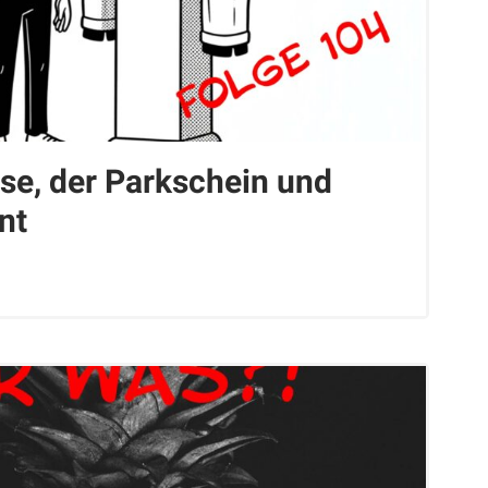
se, der Parkschein und
nt